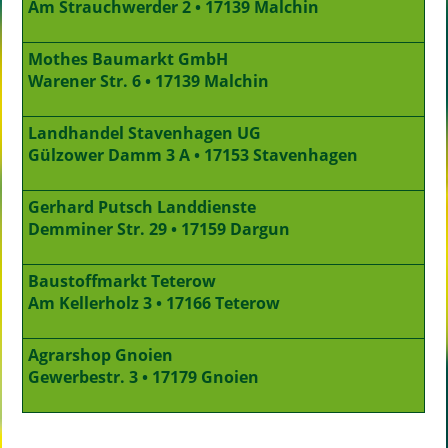
Am Strauchwerder 2 • 17139 Malchin
Mothes Baumarkt GmbH
Warener Str. 6 • 17139 Malchin
Landhandel Stavenhagen UG
Gülzower Damm 3 A • 17153 Stavenhagen
Gerhard Putsch Landdienste
Demminer Str. 29 • 17159 Dargun
Baustoffmarkt Teterow
Am Kellerholz 3 • 17166 Teterow
Agrarshop Gnoien
Gewerbestr. 3 • 17179 Gnoien