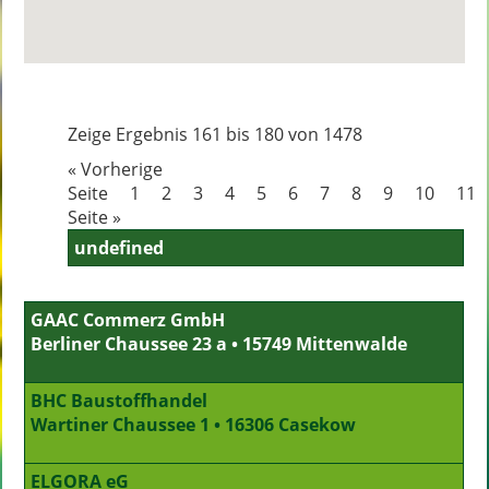
Zeige Ergebnis 161 bis 180 von 1478
« Vorherige
Seite
1
2
3
4
5
6
7
8
9
10
11
Seite »
undefined
GAAC Commerz GmbH
Berliner Chaussee 23 a • 15749 Mittenwalde
BHC Baustoffhandel
Wartiner Chaussee 1 • 16306 Casekow
ELGORA eG