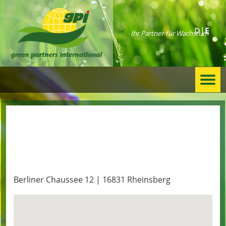
D
E
Ihr Partner für Wachstum
Togg
navi
Agrar Rheinsberg GmbH
Berliner Chaussee 12 | 16831 Rheinsberg