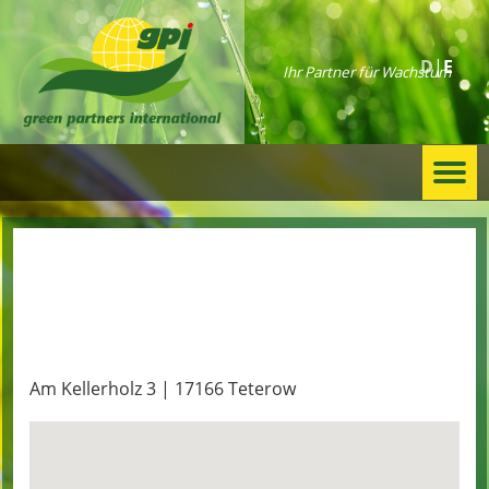
D
E
Ihr Partner für Wachstum
Togg
navi
Baustoffmarkt Teterow
Am Kellerholz 3 | 17166 Teterow