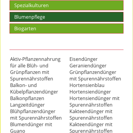
Spezialkulturen
Blumenpflege
Biogarten
Aktiv-Pflanzennahrung
Eisendünger
für alle Blüh- und
Geraniendünger
Grünpflanzen mit
Grünpflanzendünger
Spurennährstoffen
mit Spurennährstoffen
Balkon- und
Hortensienblau
Kübelpflanzendünger
Hortensiendünger
Balkonpflanzen
Hortensiendünger mit
Langzeitdünger
Spurennährstoffen
Blühpflanzendünger
Kakteendünger mit
mit Spurennährstoffen
Spurennährstoffen
Blumendünger mit
Kakteendünger mit
Guano
Spurennährstoffen