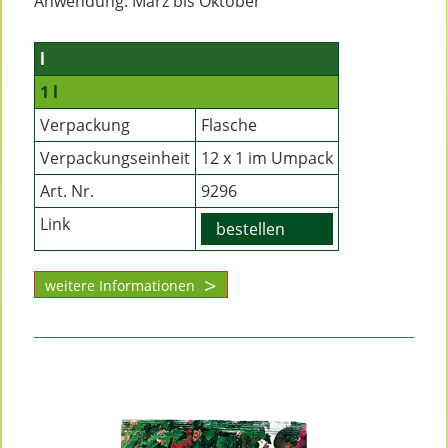
Anwendung: März bis Oktober
l
1 l
Verpackung
Flasche
Verpackungseinheit
12 x 1 im Umpack
Art. Nr.
9296
Link
bestellen
weitere Informationen