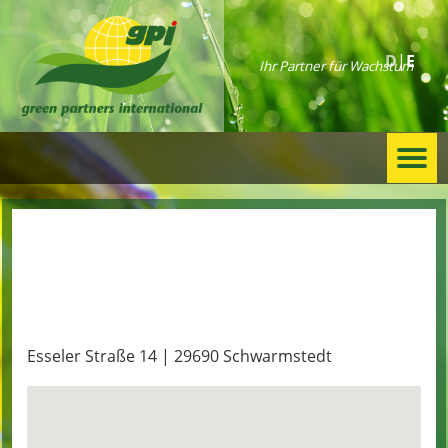
D
E
Ihr Partner für Wachstum
Togg
navi
Bogart /Dobewall
Esseler Straße 14 | 29690 Schwarmstedt