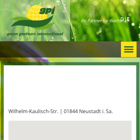
D
E
Ihr Partner für Wachstum
Togg
navi
Haufe & Haentzschel GmbH
Wilhelm-Kaulisch-Str. | 01844 Neustadt i. Sa.