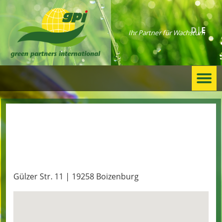
D
E
Ihr Partner für Wachstum
Togg
navi
Elbe Landhandel
Gülzer Str. 11 | 19258 Boizenburg