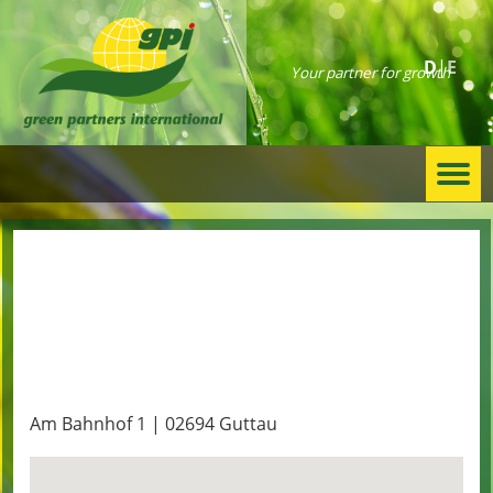
D
E
Your partner for growth
Togg
navi
Bezugs- und
Handelsgenossenschaft
Am Bahnhof 1 | 02694 Guttau