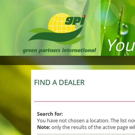
You
FIND A DEALER
Search for:
You have not chosen a location. The list no
Note:
only the results of the active page w