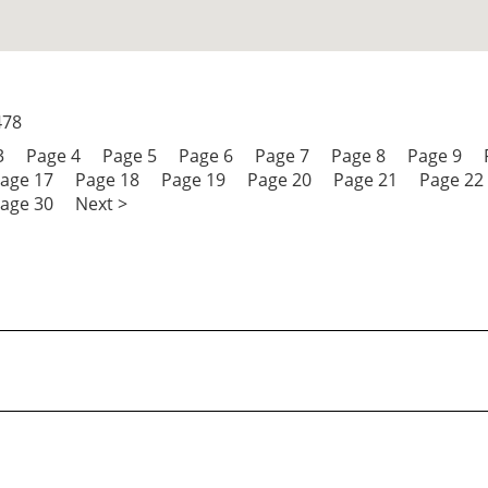
478
3
Page 4
Page 5
Page 6
Page 7
Page 8
Page 9
age 17
Page 18
Page 19
Page 20
Page 21
Page 22
age 30
Next >