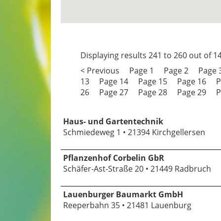
Displaying results
241 to 260
out of
1
< Previous
Page 1
Page 2
Page 
13
Page 14
Page 15
Page 16
P
26
Page 27
Page 28
Page 29
P
Haus- und Gartentechnik
Schmiedeweg 1 • 21394 Kirchgellersen
Pflanzenhof Corbelin GbR
Schäfer-Ast-Straße 20 • 21449 Radbruch
Lauenburger Baumarkt GmbH
Reeperbahn 35 • 21481 Lauenburg