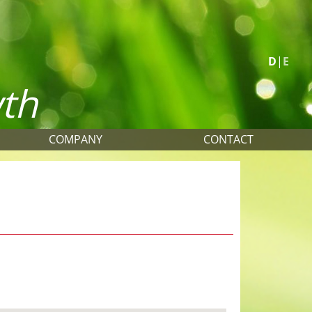
D
E
wth
COMPANY
CONTACT