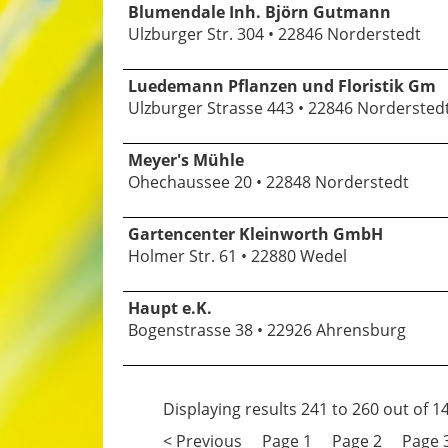
Blumendale Inh. Björn Gutmann
Ulzburger Str. 304 • 22846 Norderstedt
Luedemann Pflanzen und Floristik Gm
Ulzburger Strasse 443 • 22846 Nordersted
Meyer's Mühle
Ohechaussee 20 • 22848 Norderstedt
Gartencenter Kleinworth GmbH
Holmer Str. 61 • 22880 Wedel
Haupt e.K.
Bogenstrasse 38 • 22926 Ahrensburg
Displaying results
241 to 260
out of
1
< Previous
Page 1
Page 2
Page 